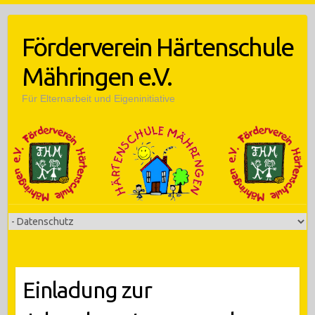
Skip
to
Förderverein Härtenschule
content
Mähringen e.V.
Für Elternarbeit und Eigeninitiative
Einladung zur