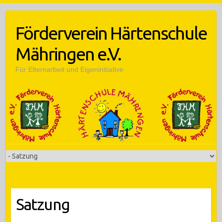
Skip
to
Förderverein Härtenschule
content
Mähringen e.V.
Für Elternarbeit und Eigeninitiative
Satzung