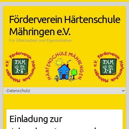
Skip
to
Förderverein Härtenschule
content
Mähringen e.V.
Für Elternarbeit und Eigeninitiative
Einladung zur