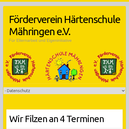
Skip
to
Förderverein Härtenschule
content
Mähringen e.V.
Für Elternarbeit und Eigeninitiative
Wir Filzen an 4 Terminen